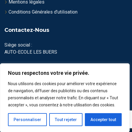
Mentions légales
Conditions Générales d’utilisation
Contactez-Nous
Siège social :
AUTO-ECOLE LES BUERS
48 Rue du 08 Mai 1945, 69100, VILLEURBANNE.
Nous respectons votre vie privée.
09 82 56 16 76 / 06 65 39 52 34
Nous utilisons des cookies pour améliorer votre expérience
contact@autoecole-lesbuers.fr
de navigation, diffuser des publicités ou des contenus
personnalisés et analyser notre trafic. En cliquant sur « Tout
accepter », vous consentez à notre utilisation des cookies.
Personnaliser
Tout rejeter
Accepter tout
© 2022 Auto école LES BUERS. Tous droits réservés.